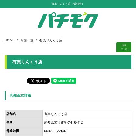
有楽りんくう店（愛知県）
HOME
店舗一覧
有楽りんくう店
keyboard_arrow_right
keyboard_arrow_right
喫煙
ブース
有楽りんくう店
店舗基本情報
店舗名
有楽りんくう店
住所
愛知県常滑市虹の丘6-112
営業時間
09:00～22:45