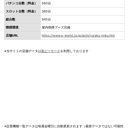
パチンコ台数（料金）
560台
スロット台数（料金）
385台
総台数
945台
喫煙環境
屋内喫煙ブース完備
店舗URL
https://www.p-world.co.jp/aichi/yuraku-rinku.htm
※当サイトの店舗データは
新ピーサーチ
を利用しております
※設置機種一覧データは毎週金曜日に自動更新されます（最新データではない可能性