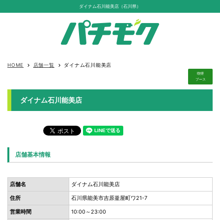
ダイナム石川能美店（石川県）
HOME
店舗一覧
ダイナム石川能美店
keyboard_arrow_right
keyboard_arrow_right
喫煙
ブース
ダイナム石川能美店
店舗基本情報
店舗名
ダイナム石川能美店
住所
石川県能美市吉原釜屋町ワ21-7
営業時間
10:00～23:00