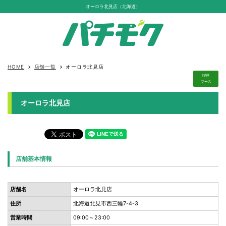
オーロラ北見店（北海道）
HOME
店舗一覧
オーロラ北見店
keyboard_arrow_right
keyboard_arrow_right
喫煙
ブース
オーロラ北見店
店舗基本情報
店舗名
オーロラ北見店
住所
北海道北見市西三輪7-4-3
営業時間
09:00～23:00