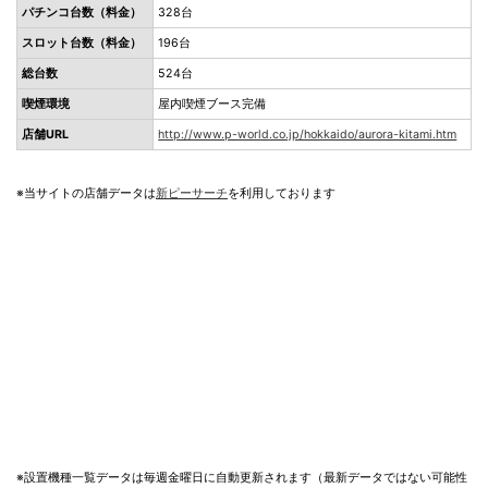
パチンコ台数（料金）
328台
スロット台数（料金）
196台
総台数
524台
喫煙環境
屋内喫煙ブース完備
店舗URL
http://www.p-world.co.jp/hokkaido/aurora-kitami.htm
※当サイトの店舗データは
新ピーサーチ
を利用しております
※設置機種一覧データは毎週金曜日に自動更新されます（最新データではない可能性