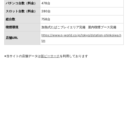
パチンコ台数（料金）
478台
スロット台数（料金）
280台
総台数
758台
喫煙環境
加熱式たばこプレイエリア完備 屋内喫煙ブース完備
https://www.p-world.co.jp/tokyo/dstation-shinkoiwa.h
店舗URL
tm
※当サイトの店舗データは
新ピーサーチ
を利用しております