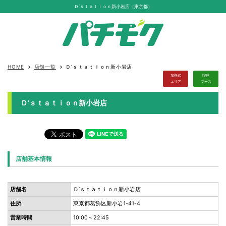
Ｄ’ｓｔａｔｉｏｎ新小岩店（東京都）
HOME
店舗一覧
Ｄ’ｓｔａｔｉｏｎ新小岩店
keyboard_arrow_right
keyboard_arrow_right
加熱式
喫煙
エリア
ブース
Ｄ’ｓｔａｔｉｏｎ新小岩店
店舗基本情報
店舗名
Ｄ’ｓｔａｔｉｏｎ新小岩店
住所
東京都葛飾区新小岩1-41-4
営業時間
10:00～22:45