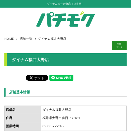
ダイナム福井大野店（福井県）
HOME
店舗一覧
ダイナム福井大野店
keyboard_arrow_right
keyboard_arrow_right
喫煙
ブース
ダイナム福井大野店
店舗基本情報
店舗名
ダイナム福井大野店
住所
福井県大野市春日157-4-1
営業時間
09:00～22:45