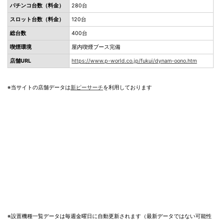
パチンコ台数（料金）
280台
スロット台数（料金）
120台
総台数
400台
喫煙環境
屋内喫煙ブース完備
店舗URL
https://www.p-world.co.jp/fukui/dynam-oono.htm
※当サイトの店舗データは
新ピーサーチ
を利用しております
※設置機種一覧データは毎週金曜日に自動更新されます（最新データではない可能性