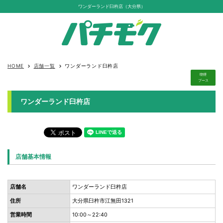
ワンダーランド臼杵店（大分県）
HOME
店舗一覧
ワンダーランド臼杵店
keyboard_arrow_right
keyboard_arrow_right
喫煙
ブース
ワンダーランド臼杵店
店舗基本情報
店舗名
ワンダーランド臼杵店
住所
大分県臼杵市江無田1321
営業時間
10:00～22:40