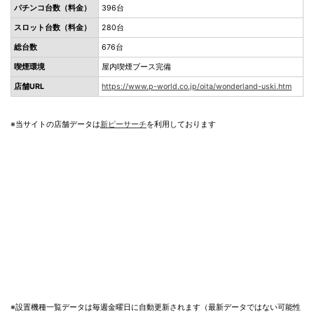
パチンコ台数（料金）
396台
スロット台数（料金）
280台
総台数
676台
喫煙環境
屋内喫煙ブース完備
店舗URL
https://www.p-world.co.jp/oita/wonderland-uski.htm
※当サイトの店舗データは
新ピーサーチ
を利用しております
※設置機種一覧データは毎週金曜日に自動更新されます（最新データではない可能性