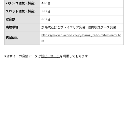
パチンコ台数（料金）
480台
スロット台数（料金）
387台
総台数
867台
喫煙環境
加熱式たばこプレイエリア完備 屋内喫煙ブース完備
https://www.p-world.co.jp/ibaraki/reito-mitominami.ht
店舗URL
m
※当サイトの店舗データは
新ピーサーチ
を利用しております