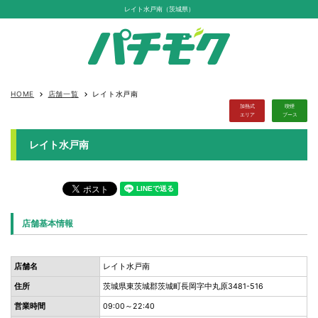
レイト水戸南（茨城県）
HOME
店舗一覧
レイト水戸南
keyboard_arrow_right
keyboard_arrow_right
加熱式
喫煙
エリア
ブース
レイト水戸南
店舗基本情報
店舗名
レイト水戸南
住所
茨城県東茨城郡茨城町長岡字中丸原3481-516
営業時間
09:00～22:40