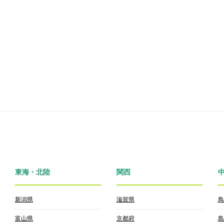
東海・北陸
関西
新潟県
滋賀県
鳥
富山県
京都府
島