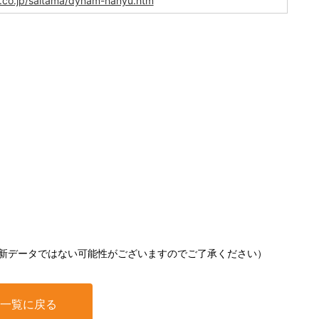
d.co.jp/saitama/dynam-hanyu.htm
新データではない可能性がございますのでご了承ください）
一覧に戻る