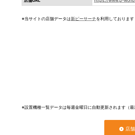
店舗URL
https://www.p-worl
※当サイトの店舗データは
新ピーサーチ
を利用しております
※設置機種一覧データは毎週金曜日に自動更新されます（最
店舗