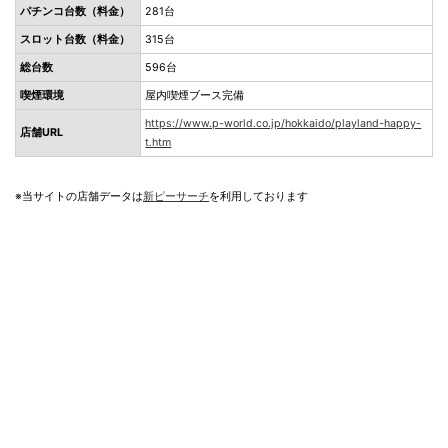
パチンコ台数（料金）
281台
スロット台数（料金）
315台
総台数
596台
喫煙環境
屋内喫煙ブース完備
https://www.p-world.co.jp/hokkaido/playland-happy-
店舗URL
t.htm
※当サイトの店舗データは
新ピーサーチ
を利用しております