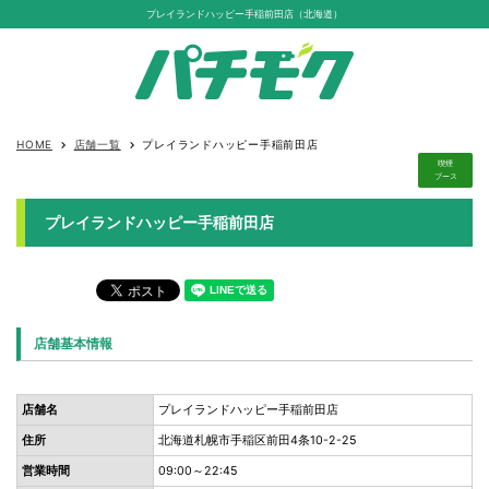
プレイランドハッピー手稲前田店（北海道）
HOME
店舗一覧
プレイランドハッピー手稲前田店
keyboard_arrow_right
keyboard_arrow_right
喫煙
ブース
プレイランドハッピー手稲前田店
店舗基本情報
店舗名
プレイランドハッピー手稲前田店
住所
北海道札幌市手稲区前田4条10-2-25
営業時間
09:00～22:45