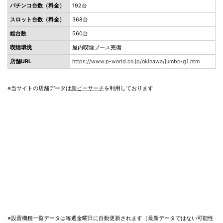
パチンコ台数（料金）
192台
スロット台数（料金）
368台
総台数
560台
喫煙環境
屋内喫煙ブース完備
店舗URL
https://www.p-world.co.jp/okinawa/jumbo-g1.htm
※当サイトの店舗データは
新ピーサーチ
を利用しております
※設置機種一覧データは毎週金曜日に自動更新されます（最新データではない可能性