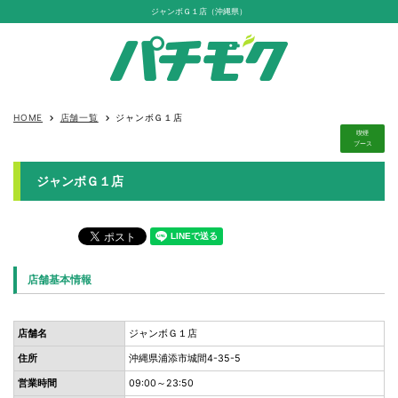
ジャンボＧ１店（沖縄県）
HOME
店舗一覧
ジャンボＧ１店
keyboard_arrow_right
keyboard_arrow_right
喫煙
ブース
ジャンボＧ１店
店舗基本情報
店舗名
ジャンボＧ１店
住所
沖縄県浦添市城間4-35-5
営業時間
09:00～23:50