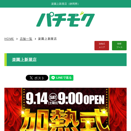
楽園上新屋店（静岡県）
HOME
店舗一覧
楽園上新屋店
keyboard_arrow_right
keyboard_arrow_right
加熱式
喫煙
エリア
ブース
楽園上新屋店