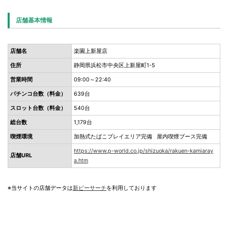
店舗基本情報
店舗名
楽園上新屋店
住所
静岡県浜松市中央区上新屋町1-5
営業時間
09:00～22:40
パチンコ台数（料金）
639台
スロット台数（料金）
540台
総台数
1,179台
喫煙環境
加熱式たばこプレイエリア完備 屋内喫煙ブース完備
https://www.p-world.co.jp/shizuoka/rakuen-kamiaray
店舗URL
a.htm
※当サイトの店舗データは
新ピーサーチ
を利用しております