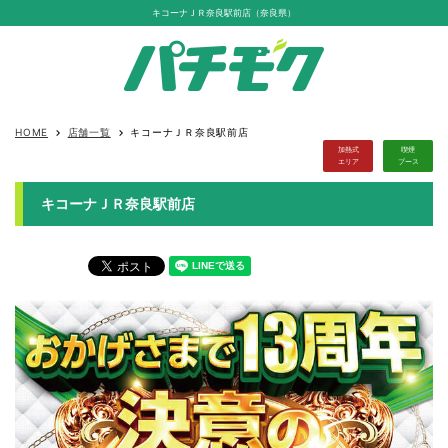
キコーナＪＲ奈良駅前店（奈良県）
HOME
店舗一覧
キコーナＪＲ奈良駅前店
keyboard_arrow_right
keyboard_arrow_right
加熱式
喫煙
エリア
ブース
キコーナＪＲ奈良駅前店