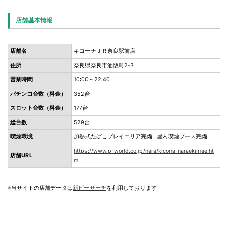
店舗基本情報
店舗名
キコーナＪＲ奈良駅前店
住所
奈良県奈良市油阪町2-3
営業時間
10:00～22:40
パチンコ台数（料金）
352台
スロット台数（料金）
177台
総台数
529台
喫煙環境
加熱式たばこプレイエリア完備 屋内喫煙ブース完備
https://www.p-world.co.jp/nara/kicona-naraekimae.ht
店舗URL
m
※当サイトの店舗データは
新ピーサーチ
を利用しております