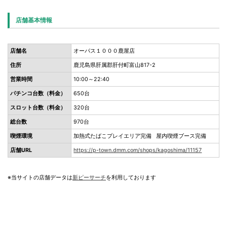
店舗基本情報
店舗名
オーパス１０００鹿屋店
住所
鹿児島県肝属郡肝付町富山817-2
営業時間
10:00～22:40
パチンコ台数（料金）
650台
スロット台数（料金）
320台
総台数
970台
喫煙環境
加熱式たばこプレイエリア完備 屋内喫煙ブース完備
店舗URL
https://p-town.dmm.com/shops/kagoshima/11157
※当サイトの店舗データは
新ピーサーチ
を利用しております