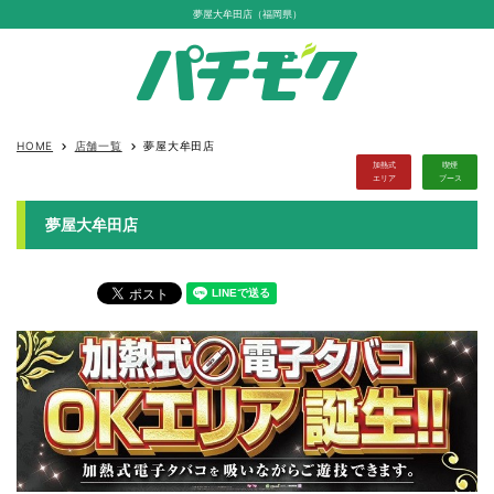
夢屋大牟田店（福岡県）
HOME
店舗一覧
夢屋大牟田店
keyboard_arrow_right
keyboard_arrow_right
加熱式
喫煙
エリア
ブース
夢屋大牟田店