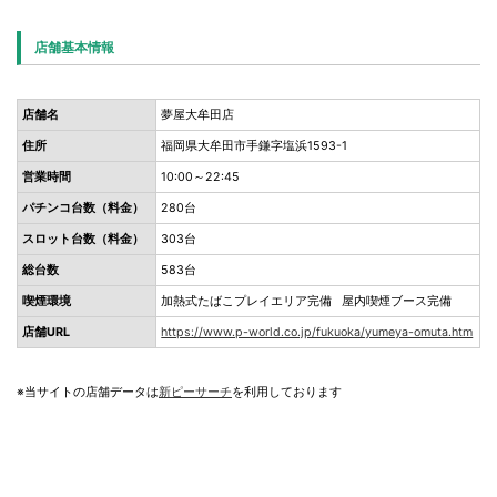
店舗基本情報
店舗名
夢屋大牟田店
住所
福岡県大牟田市手鎌字塩浜1593-1
営業時間
10:00～22:45
パチンコ台数（料金）
280台
スロット台数（料金）
303台
総台数
583台
喫煙環境
加熱式たばこプレイエリア完備 屋内喫煙ブース完備
店舗URL
https://www.p-world.co.jp/fukuoka/yumeya-omuta.htm
※当サイトの店舗データは
新ピーサーチ
を利用しております