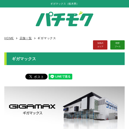
ギガマックス（栃木県）
HOME
店舗一覧
ギガマックス
keyboard_arrow_right
keyboard_arrow_right
加熱式
喫煙
エリア
ブース
ギガマックス