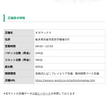
店舗基本情報
店舗名
ギガマックス
住所
栃木県矢板市富田字横塚315
営業時間
09:00～22:50
パチンコ台数（料金）
240台
スロット台数（料金）
160台
総台数
400台
喫煙環境
加熱式たばこプレイエリア完備 屋内喫煙ブース完備
店舗URL
https://www.p-world.co.jp/tochigi/gigamax.htm
※当サイトの店舗データは
新ピーサーチ
を利用しております