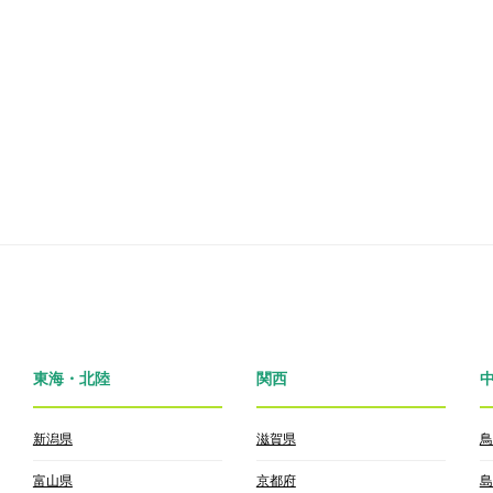
東海・北陸
関西
新潟県
滋賀県
鳥
富山県
京都府
島