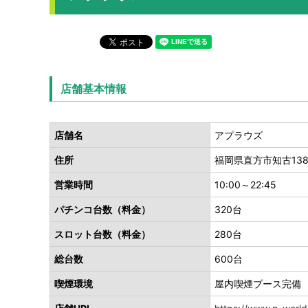
店舗基本情報
店舗名
アプラウズ
住所
福岡県直方市知古1382
営業時間
10:00～22:45
パチンコ台数（料金）
320台
スロット台数（料金）
280台
総台数
600台
喫煙環境
屋内喫煙ブース完備