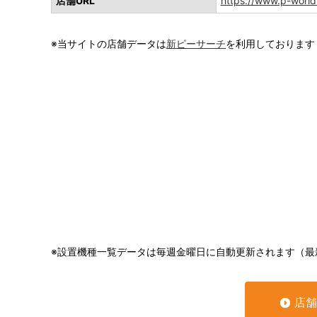
店舗URL
https://www.p-world
※当サイトの店舗データは
新ピーサーチ
を利用しております
※設置機種一覧データは毎週金曜日に自動更新されます（最
店舗