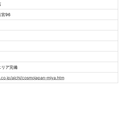
店
宮96
エリア完備
.co.jp/aichi/cosmojapan-miya.htm