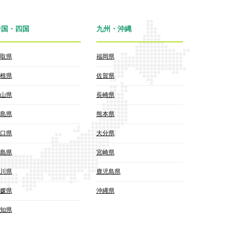
中国・四国
九州・沖縄
取県
福岡県
根県
佐賀県
山県
長崎県
島県
熊本県
口県
大分県
島県
宮崎県
川県
鹿児島県
媛県
沖縄県
知県