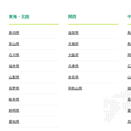
東海・北陸
関西
新潟県
滋賀県
鳥
富山県
京都府
島
石川県
大阪府
岡
福井県
兵庫県
広
山梨県
奈良県
山
長野県
和歌山県
徳
岐阜県
香
静岡県
愛
愛知県
高