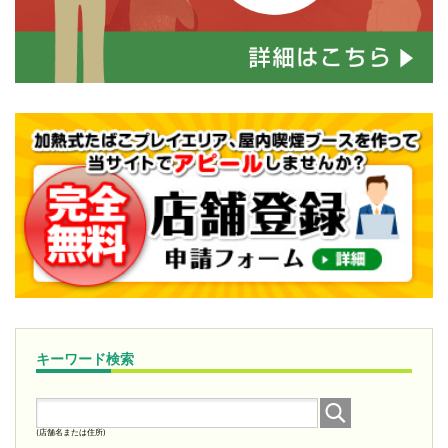
キーワード検索
(店舗名または住所)