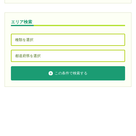
エリア検索
この条件で検索する