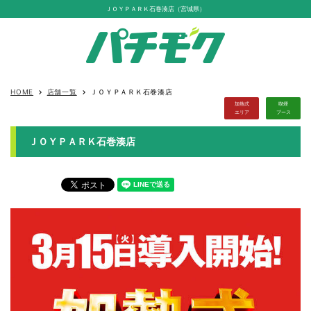
ＪＯＹＰＡＲＫ石巻湊店（宮城県）
HOME
店舗一覧
ＪＯＹＰＡＲＫ石巻湊店
keyboard_arrow_right
keyboard_arrow_right
加熱式
喫煙
エリア
ブース
ＪＯＹＰＡＲＫ石巻湊店