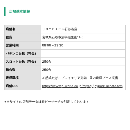
店舗基本情報
店舗名
ＪＯＹＰＡＲＫ石巻湊店
住所
宮城県石巻市湊字隠里山11-5
営業時間
08:00～23:30
パチンコ台数（料金）
スロット台数（料金）
250台
総台数
250台
喫煙環境
加熱式たばこプレイエリア完備 屋内喫煙ブース完備
店舗URL
https://www.p-world.co.jp/miyagi/joypark-minato.htm
※当サイトの店舗データは
新ピーサーチ
を利用しております