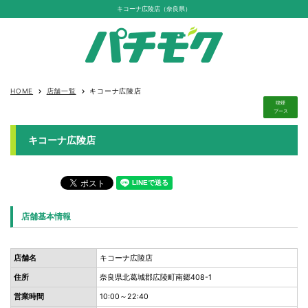
キコーナ広陵店（奈良県）
HOME
店舗一覧
キコーナ広陵店
keyboard_arrow_right
keyboard_arrow_right
喫煙
ブース
キコーナ広陵店
店舗基本情報
店舗名
キコーナ広陵店
住所
奈良県北葛城郡広陵町南郷408-1
営業時間
10:00～22:40