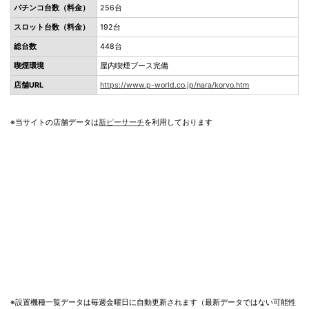
パチンコ台数（料金）
256台
スロット台数（料金）
192台
総台数
448台
喫煙環境
屋内喫煙ブース完備
店舗URL
https://www.p-world.co.jp/nara/koryo.htm
※当サイトの店舗データは
新ピーサーチ
を利用しております
※設置機種一覧データは毎週金曜日に自動更新されます（最新データではない可能性