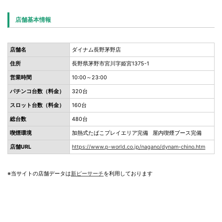
店舗基本情報
店舗名
ダイナム長野茅野店
住所
長野県茅野市宮川字姫宮1375-1
営業時間
10:00～23:00
パチンコ台数（料金）
320台
スロット台数（料金）
160台
総台数
480台
喫煙環境
加熱式たばこプレイエリア完備 屋内喫煙ブース完備
店舗URL
https://www.p-world.co.jp/nagano/dynam-chino.htm
※当サイトの店舗データは
新ピーサーチ
を利用しております