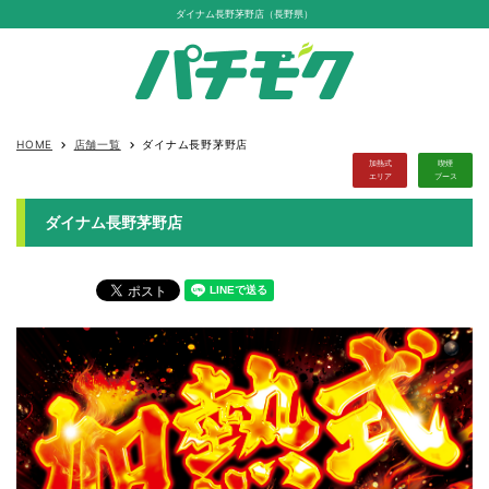
ダイナム長野茅野店（長野県）
HOME
店舗一覧
ダイナム長野茅野店
keyboard_arrow_right
keyboard_arrow_right
加熱式
喫煙
エリア
ブース
ダイナム長野茅野店