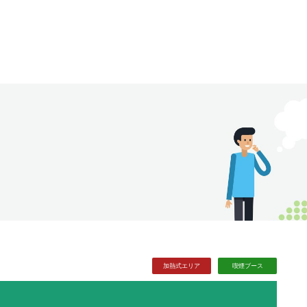
加熱式
エリア
喫煙
ブース