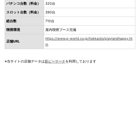
パチンコ台数（料金）
320台
スロット台数（料金）
390台
総台数
710台
喫煙環境
屋内喫煙ブース完備
https://www.p-world.co.jp/hokkaido/playlandhappy.ht
店舗URL
m
※当サイトの店舗データは
新ピーサーチ
を利用しております