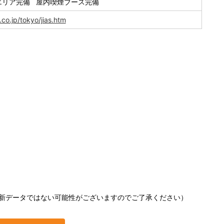
エリア完備 屋内喫煙ブース完備
co.jp/tokyo/jias.htm
新データではない可能性がございますのでご了承ください）