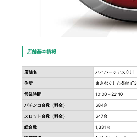
店舗基本情報
店舗名
ハイパージアス立川
住所
東京都立川市柴崎町3-
営業時間
10:00～22:40
パチンコ台数（料金）
684台
スロット台数（料金）
647台
総台数
1,331台