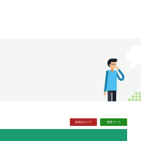
加熱式
エリア
喫煙
ブース