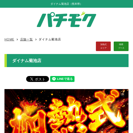
ダイナム菊池店（熊本県）
HOME
店舗一覧
ダイナム菊池店
keyboard_arrow_right
keyboard_arrow_right
加熱式
喫煙
エリア
ブース
ダイナム菊池店