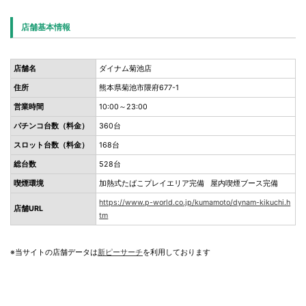
店舗基本情報
店舗名
ダイナム菊池店
住所
熊本県菊池市隈府677-1
営業時間
10:00～23:00
パチンコ台数（料金）
360台
スロット台数（料金）
168台
総台数
528台
喫煙環境
加熱式たばこプレイエリア完備 屋内喫煙ブース完備
https://www.p-world.co.jp/kumamoto/dynam-kikuchi.h
店舗URL
tm
※当サイトの店舗データは
新ピーサーチ
を利用しております