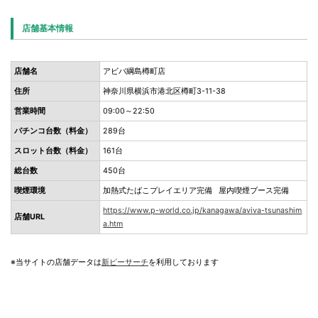
店舗基本情報
店舗名
アビバ綱島樽町店
住所
神奈川県横浜市港北区樽町3-11-38
営業時間
09:00～22:50
パチンコ台数（料金）
289台
スロット台数（料金）
161台
総台数
450台
喫煙環境
加熱式たばこプレイエリア完備 屋内喫煙ブース完備
https://www.p-world.co.jp/kanagawa/aviva-tsunashim
店舗URL
a.htm
※当サイトの店舗データは
新ピーサーチ
を利用しております