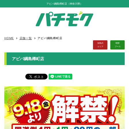
アビバ綱島樽町店（神奈川県）
HOME
店舗一覧
アビバ綱島樽町店
keyboard_arrow_right
keyboard_arrow_right
加熱式
喫煙
エリア
ブース
アビバ綱島樽町店