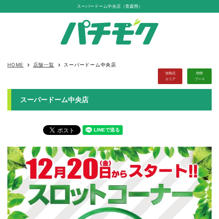
スーパードーム中央店（青森県）
HOME
店舗一覧
スーパードーム中央店
keyboard_arrow_right
keyboard_arrow_right
加熱式
喫煙
エリア
ブース
スーパードーム中央店