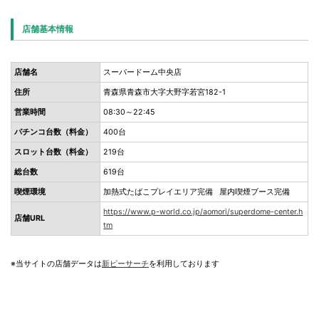
店舗基本情報
店舗名
スーパードーム中央店
住所
青森県青森市大字大野字若宮182-1
営業時間
08:30～22:45
パチンコ台数（料金）
400台
スロット台数（料金）
219台
総台数
619台
喫煙環境
加熱式たばこプレイエリア完備 屋内喫煙ブース完備
https://www.p-world.co.jp/aomori/superdome-center.h
店舗URL
tm
※当サイトの店舗データは
新ピーサーチ
を利用しております