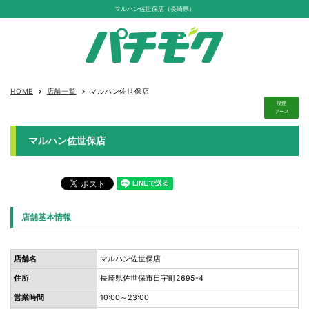
マルハン佐世保店（長崎県）
HOME
店舗一覧
マルハン佐世保店
keyboard_arrow_right
keyboard_arrow_right
喫煙
ブース
マルハン佐世保店
店舗基本情報
店舗名
マルハン佐世保店
住所
長崎県佐世保市日宇町2695-4
営業時間
10:00～23:00