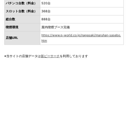
パチンコ台数（料金）
520台
スロット台数（料金）
368台
総台数
888台
喫煙環境
屋内喫煙ブース完備
https://www.p-world.co.jp/nagasaki/maruhan-sasebo.
店舗URL
htm
※当サイトの店舗データは
新ピーサーチ
を利用しております