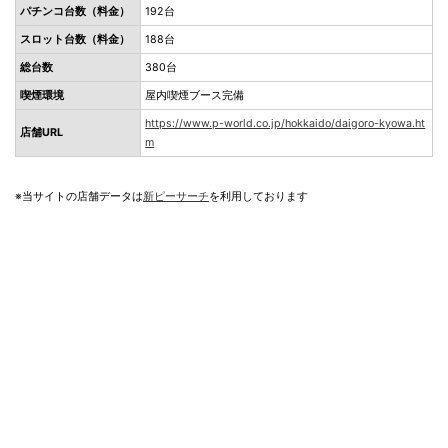
パチンコ台数（料金）
192台
スロット台数（料金）
188台
総台数
380台
喫煙環境
屋内喫煙ブース完備
https://www.p-world.co.jp/hokkaido/daigoro-kyowa.ht
店舗URL
m
※当サイトの店舗データは
新ピーサーチ
を利用しております