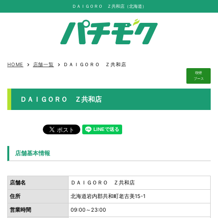
ＤＡＩＧＯＲＯ Ｚ共和店（北海道）
HOME
店舗一覧
ＤＡＩＧＯＲＯ Ｚ共和店
keyboard_arrow_right
keyboard_arrow_right
喫煙
ブース
ＤＡＩＧＯＲＯ Ｚ共和店
店舗基本情報
店舗名
ＤＡＩＧＯＲＯ Ｚ共和店
住所
北海道岩内郡共和町老古美15-1
営業時間
09:00～23:00