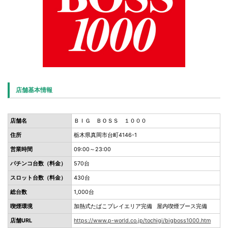
店舗基本情報
店舗名
ＢＩＧ ＢＯＳＳ １０００
住所
栃木県真岡市台町4146-1
営業時間
09:00～23:00
パチンコ台数（料金）
570台
スロット台数（料金）
430台
総台数
1,000台
喫煙環境
加熱式たばこプレイエリア完備 屋内喫煙ブース完備
店舗URL
https://www.p-world.co.jp/tochigi/bigboss1000.htm