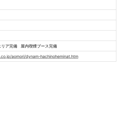
エリア完備 屋内喫煙ブース完備
.co.jp/aomori/dynam-hachinoheminat.htm