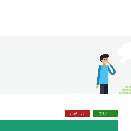
加熱式
エリア
喫煙
ブース