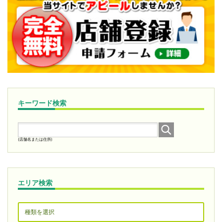
キーワード検索
(店舗名または住所)
エリア検索