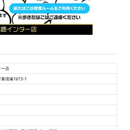
ター店
境塚1973-1