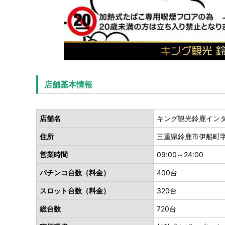
店舗基本情報
店舗名
キング観光鈴鹿イン
住所
三重県鈴鹿市伊船町字東
営業時間
09:00～24:00
パチンコ台数（料金）
400台
スロット台数（料金）
320台
総台数
720台