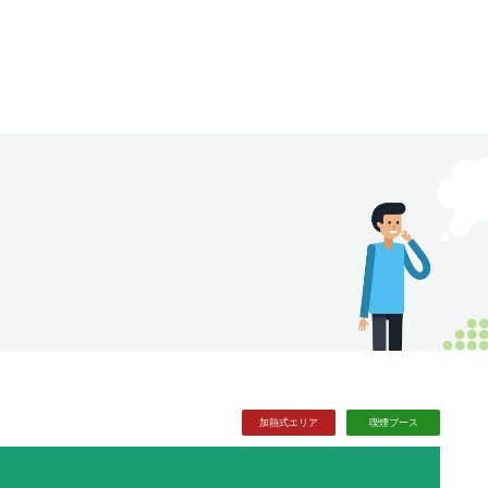
加熱式
エリア
喫煙
ブース