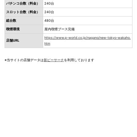
パチンコ台数（料金）
240台
スロット台数（料金）
240台
総台数
480台
喫煙環境
屋内喫煙ブース完備
https://www.p-world.co.jp/nagano/new-tokyo-wakaho.
店舗URL
htm
※当サイトの店舗データは
新ピーサーチ
を利用しております