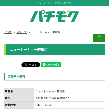
ニュートーキョー若穂店（長野県）
HOME
店舗一覧
ニュートーキョー若穂店
keyboard_arrow_right
keyboard_arrow_right
喫煙
ブース
ニュートーキョー若穂店
店舗基本情報
店舗名
ニュートーキョー若穂店
住所
長野県長野市若穂綿内347-1
営業時間
10:00～22:45