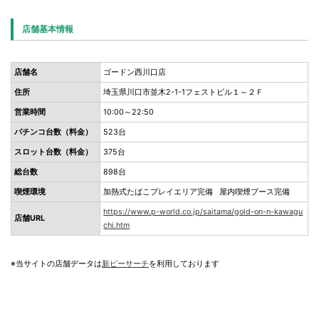
店舗基本情報
店舗名
ゴードン西川口店
住所
埼玉県川口市並木2-1-1フェストビル１～２Ｆ
営業時間
10:00～22:50
パチンコ台数（料金）
523台
スロット台数（料金）
375台
総台数
898台
喫煙環境
加熱式たばこプレイエリア完備 屋内喫煙ブース完備
https://www.p-world.co.jp/saitama/gold-on-n-kawagu
店舗URL
chi.htm
※当サイトの店舗データは
新ピーサーチ
を利用しております