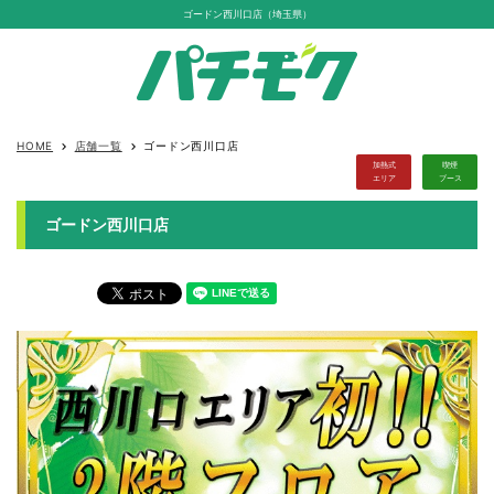
ゴードン西川口店（埼玉県）
HOME
店舗一覧
ゴードン西川口店
keyboard_arrow_right
keyboard_arrow_right
加熱式
喫煙
エリア
ブース
ゴードン西川口店