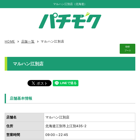
マルハン江別店（北海道）
HOME
店舗一覧
マルハン江別店
keyboard_arrow_right
keyboard_arrow_right
喫煙
ブース
マルハン江別店
店舗基本情報
店舗名
マルハン江別店
住所
北海道江別市上江別435-2
営業時間
09:00～22:45