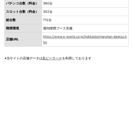
パチンコ台数（料金）
360台
スロット台数（料金）
352台
総台数
712台
喫煙環境
屋内喫煙ブース完備
https://www.p-world.co.jp/hokkaido/maruhan-ebetsu.h
店舗URL
tm
※当サイトの店舗データは
新ピーサーチ
を利用しております