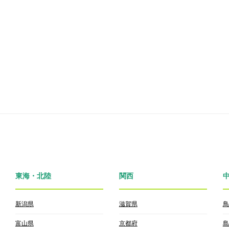
東海・北陸
関西
新潟県
滋賀県
鳥
富山県
京都府
島