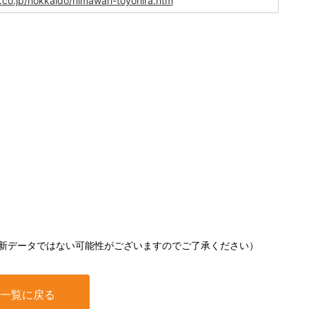
.co.jp/hokkaido/himawari-toyohira.htm
新データではない可能性がございますのでご了承ください）
一覧に戻る