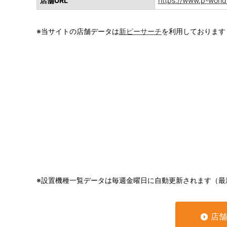
店舗URL
https://www.p-world
※当サイトの店舗データは
新ピーサーチ
を利用しております
※設置機種一覧データは毎週金曜日に自動更新されます（最
店舗