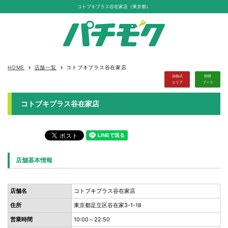
コトブキプラス谷在家店（東京都）
HOME
店舗一覧
コトブキプラス谷在家店
keyboard_arrow_right
keyboard_arrow_right
加熱式
喫煙
エリア
ブース
コトブキプラス谷在家店
店舗基本情報
店舗名
コトブキプラス谷在家店
住所
東京都足立区谷在家3-1-18
営業時間
10:00～22:50