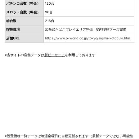
パチンコ台数（料金）
120台
スロット台数（料金）
96台
総台数
216台
喫煙環境
加熱式たばこプレイエリア完備 屋内喫煙ブース完備
店舗URL
https://www.p-world.co.jp/tokyo/sigma-kotobuki.htm
※当サイトの店舗データは
新ピーサーチ
を利用しております
※設置機種一覧データは毎週金曜日に自動更新されます（最新データではない可能性