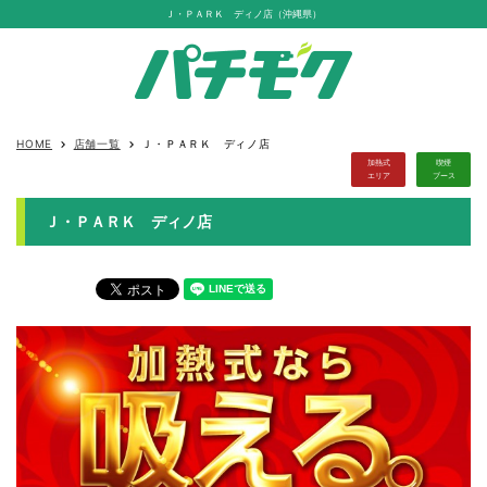
Ｊ・ＰＡＲＫ ディノ店（沖縄県）
HOME
店舗一覧
Ｊ・ＰＡＲＫ ディノ店
keyboard_arrow_right
keyboard_arrow_right
加熱式
喫煙
エリア
ブース
Ｊ・ＰＡＲＫ ディノ店