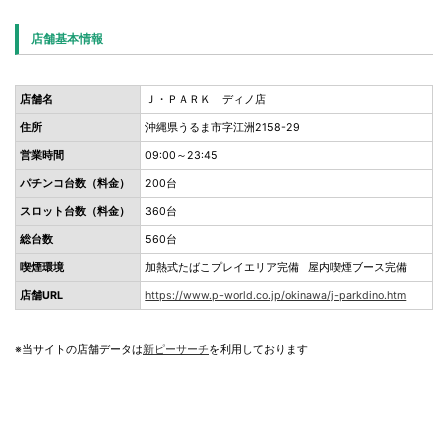
店舗基本情報
店舗名
Ｊ・ＰＡＲＫ ディノ店
住所
沖縄県うるま市字江洲2158-29
営業時間
09:00～23:45
パチンコ台数（料金）
200台
スロット台数（料金）
360台
総台数
560台
喫煙環境
加熱式たばこプレイエリア完備 屋内喫煙ブース完備
店舗URL
https://www.p-world.co.jp/okinawa/j-parkdino.htm
※当サイトの店舗データは
新ピーサーチ
を利用しております