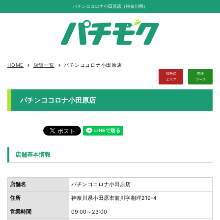
パチンココロナ小田原店（神奈川県）
HOME
店舗一覧
パチンココロナ小田原店
keyboard_arrow_right
keyboard_arrow_right
加熱式
喫煙
エリア
ブース
パチンココロナ小田原店
店舗基本情報
店舗名
パチンココロナ小田原店
住所
神奈川県小田原市前川字相坪219-4
営業時間
09:00～23:00