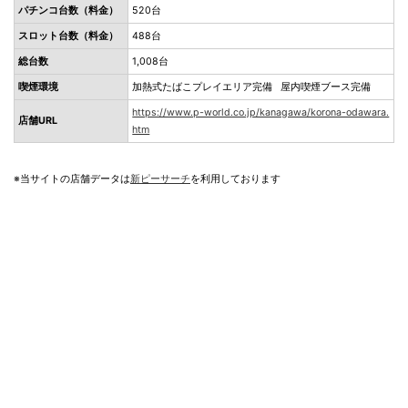
パチンコ台数（料金）
520台
スロット台数（料金）
488台
総台数
1,008台
喫煙環境
加熱式たばこプレイエリア完備 屋内喫煙ブース完備
https://www.p-world.co.jp/kanagawa/korona-odawara.
店舗URL
htm
※当サイトの店舗データは
新ピーサーチ
を利用しております