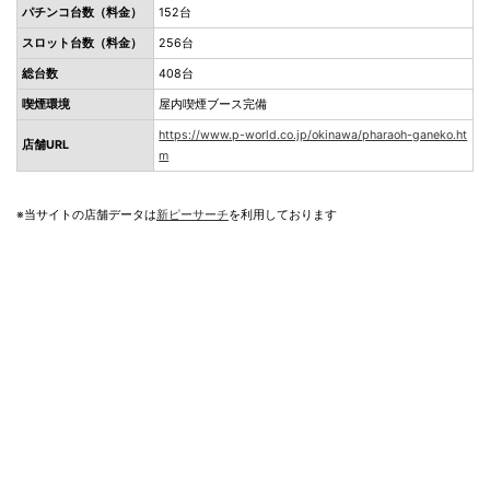
パチンコ台数（料金）
152台
スロット台数（料金）
256台
総台数
408台
喫煙環境
屋内喫煙ブース完備
https://www.p-world.co.jp/okinawa/pharaoh-ganeko.ht
店舗URL
m
※当サイトの店舗データは
新ピーサーチ
を利用しております