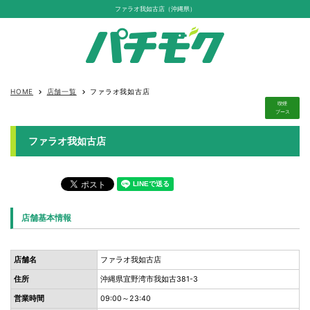
ファラオ我如古店（沖縄県）
HOME
店舗一覧
ファラオ我如古店
keyboard_arrow_right
keyboard_arrow_right
喫煙
ブース
ファラオ我如古店
店舗基本情報
店舗名
ファラオ我如古店
住所
沖縄県宜野湾市我如古381-3
営業時間
09:00～23:40