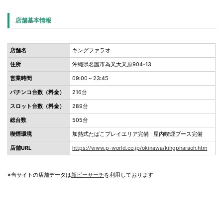
店舗基本情報
店舗名
キングファラオ
住所
沖縄県名護市為又大又原904-13
営業時間
09:00～23:45
パチンコ台数（料金）
216台
スロット台数（料金）
289台
総台数
505台
喫煙環境
加熱式たばこプレイエリア完備 屋内喫煙ブース完備
店舗URL
https://www.p-world.co.jp/okinawa/kingpharaoh.htm
※当サイトの店舗データは
新ピーサーチ
を利用しております