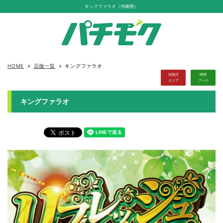
キングファラオ（沖縄県）
HOME
店舗一覧
キングファラオ
keyboard_arrow_right
keyboard_arrow_right
加熱式
喫煙
エリア
ブース
キングファラオ