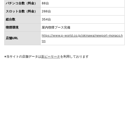
パチンコ台数（料金）
88台
スロット台数（料金）
266台
総台数
354台
喫煙環境
屋内喫煙ブース完備
https://www.p-world.co.jp/okinawa/newport-monaco.h
店舗URL
tm
※当サイトの店舗データは
新ピーサーチ
を利用しております