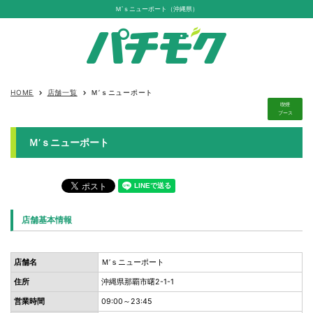
Ｍ’ｓニューポート（沖縄県）
HOME
店舗一覧
Ｍ’ｓニューポート
keyboard_arrow_right
keyboard_arrow_right
喫煙
ブース
Ｍ’ｓニューポート
店舗基本情報
店舗名
Ｍ’ｓニューポート
住所
沖縄県那覇市曙2-1-1
営業時間
09:00～23:45