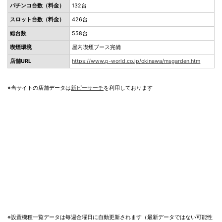
パチンコ台数（料金）
132台
スロット台数（料金）
426台
総台数
558台
喫煙環境
屋内喫煙ブース完備
店舗URL
https://www.p-world.co.jp/okinawa/msgarden.htm
※当サイトの店舗データは
新ピーサーチ
を利用しております
※設置機種一覧データは毎週金曜日に自動更新されます（最新データではない可能性