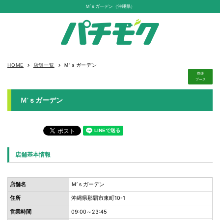
Ｍ’ｓガーデン（沖縄県）
HOME
店舗一覧
Ｍ’ｓガーデン
keyboard_arrow_right
keyboard_arrow_right
喫煙
ブース
Ｍ’ｓガーデン
店舗基本情報
店舗名
Ｍ’ｓガーデン
住所
沖縄県那覇市東町10-1
営業時間
09:00～23:45