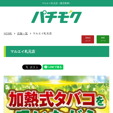
マルエイ札元店（鹿児島県）
HOME
店舗一覧
マルエイ札元店
keyboard_arrow_right
keyboard_arrow_right
加熱式
喫煙
エリア
ブース
マルエイ札元店