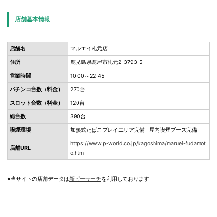
店舗基本情報
店舗名
マルエイ札元店
住所
鹿児島県鹿屋市札元2-3793-5
営業時間
10:00～22:45
パチンコ台数（料金）
270台
スロット台数（料金）
120台
総台数
390台
喫煙環境
加熱式たばこプレイエリア完備 屋内喫煙ブース完備
https://www.p-world.co.jp/kagoshima/maruei-fudamot
店舗URL
o.htm
※当サイトの店舗データは
新ピーサーチ
を利用しております