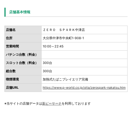
店舗基本情報
店舗名
ＺＥＲＯ ＳＰＡＲＫ中津店
住所
大分県中津市中央町1-908-1
営業時間
10:00～22:45
パチンコ台数（料金）
スロット台数（料金）
300台
総台数
300台
喫煙環境
加熱式たばこプレイエリア完備
店舗URL
https://www.p-world.co.jp/oita/zerospark-nakatsu.htm
※当サイトの店舗データは
新ピーサーチ
を利用しております