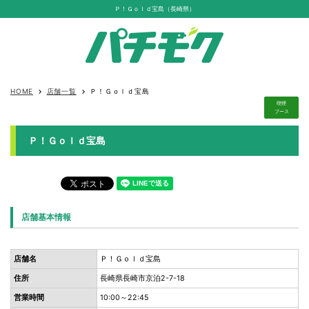
Ｐ！Ｇｏｌｄ宝島（長崎県）
HOME
店舗一覧
Ｐ！Ｇｏｌｄ宝島
keyboard_arrow_right
keyboard_arrow_right
喫煙
ブース
Ｐ！Ｇｏｌｄ宝島
店舗基本情報
店舗名
Ｐ！Ｇｏｌｄ宝島
住所
長崎県長崎市京泊2-7-18
営業時間
10:00～22:45