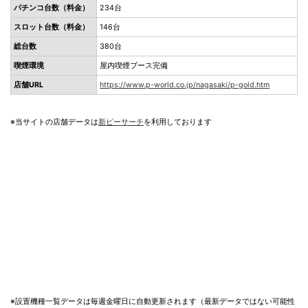
パチンコ台数（料金）
234台
スロット台数（料金）
146台
総台数
380台
喫煙環境
屋内喫煙ブース完備
店舗URL
https://www.p-world.co.jp/nagasaki/p-gold.htm
※当サイトの店舗データは
新ピーサーチ
を利用しております
※設置機種一覧データは毎週金曜日に自動更新されます（最新データではない可能性