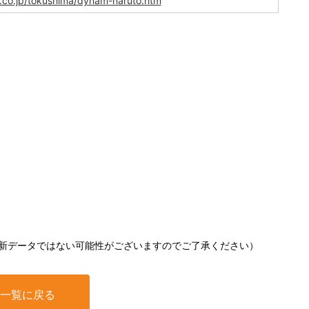
.co.jp/tokushima/dynam-naruto.htm
新データではない可能性がございますのでご了承ください）
一覧に戻る