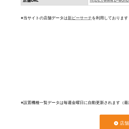
店舗URL
https://www.p-world
※当サイトの店舗データは
新ピーサーチ
を利用しております
※設置機種一覧データは毎週金曜日に自動更新されます（最
店舗