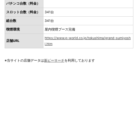
パチンコ台数（料金）
スロット台数（料金）
341台
総台数
341台
喫煙環境
屋内喫煙ブース完備
https://www.p-world.co.jp/tokushima/grand-sumiyosh
店舗URL
i.htm
※当サイトの店舗データは
新ピーサーチ
を利用しております