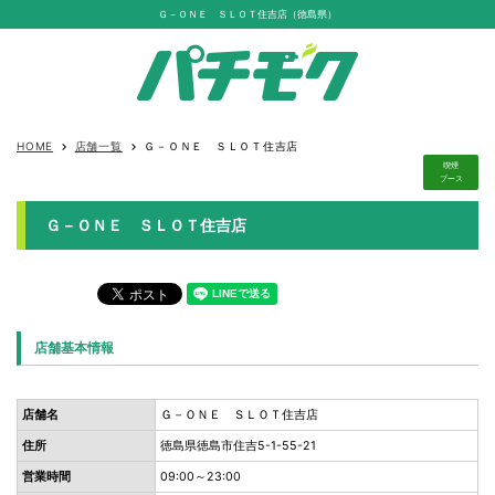
Ｇ－ＯＮＥ ＳＬＯＴ住吉店（徳島県）
HOME
店舗一覧
Ｇ－ＯＮＥ ＳＬＯＴ住吉店
keyboard_arrow_right
keyboard_arrow_right
喫煙
ブース
Ｇ－ＯＮＥ ＳＬＯＴ住吉店
店舗基本情報
店舗名
Ｇ－ＯＮＥ ＳＬＯＴ住吉店
住所
徳島県徳島市住吉5-1-55-21
営業時間
09:00～23:00