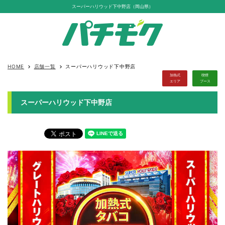
スーパーハリウッド下中野店（岡山県）
HOME
店舗一覧
スーパーハリウッド下中野店
keyboard_arrow_right
keyboard_arrow_right
加熱式
喫煙
エリア
ブース
スーパーハリウッド下中野店