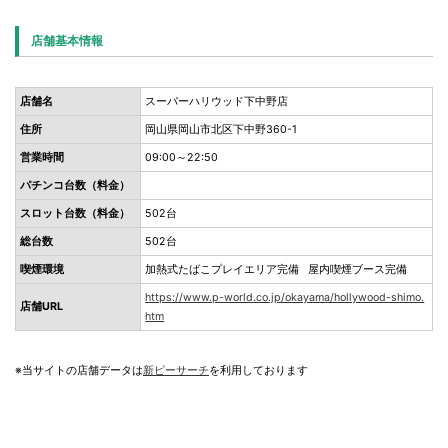
店舗基本情報
店舗名
スーパーハリウッド下中野店
住所
岡山県岡山市北区下中野360-1
営業時間
09:00～22:50
パチンコ台数（料金）
スロット台数（料金）
502台
総台数
502台
喫煙環境
加熱式たばこプレイエリア完備 屋内喫煙ブース完備
https://www.p-world.co.jp/okayama/hollywood-shimo.
店舗URL
htm
※当サイトの店舗データは
新ピーサーチ
を利用しております